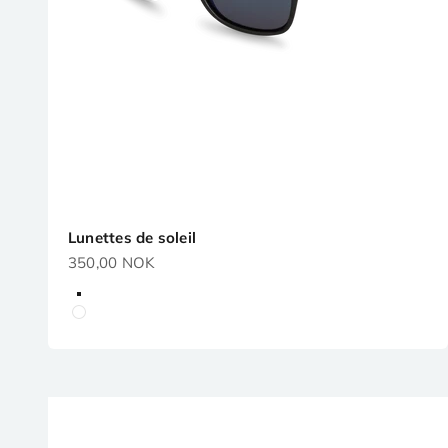
Lunettes de soleil
Prix de vente
350,00 NOK
Noir
Blanc