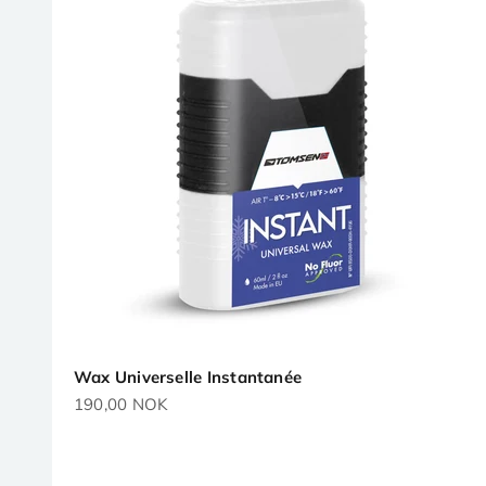
Wax Universelle Instantanée
Prix de vente
190,00 NOK