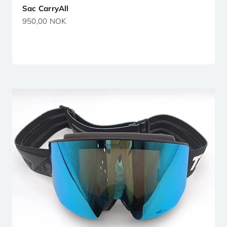
Sac CarryAll
Prix de vente
950,00 NOK