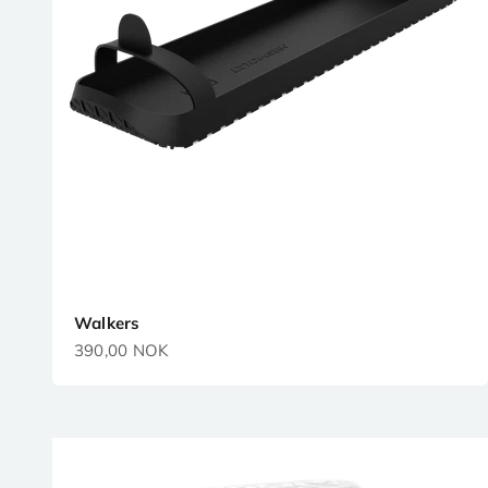
Walkers
Prix de vente
390,00 NOK