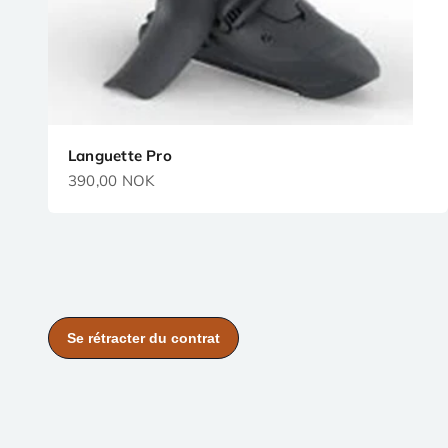
Languette Pro
Prix de vente
390,00 NOK