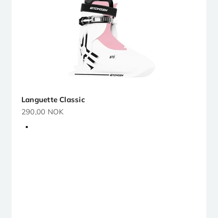
Languette Classic
Prix de vente
290,00 NOK
Bleu
Rose
Rouge