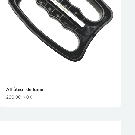
Affûteur de lame
Prix de vente
290,00 NOK