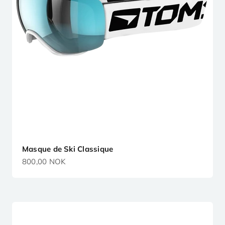
Masque de Ski Classique
Prix de vente
800,00 NOK