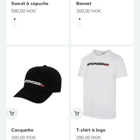
Sweat à capuche
Bonnet
Prix de vente
Prix de vente
590,00 NOK
300,00 NOK
Noir
Noir
Blanc
Blanc
Marine
Marine
Rose
Rose
Casquette
T-shirt à logo
Prix de vente
Prix de vente
300,00 NOK
290,00 NOK