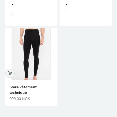
Marine
Noir
Noir
Blanc
Blanc
Marine
Rose
Rose
Sous-vêtement
technique
Prix de vente
990,00 NOK