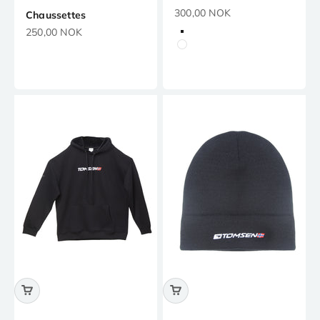
Prix de vente
300,00 NOK
Chaussettes
Prix de vente
250,00 NOK
Noir
Blanc
Marine
Rose