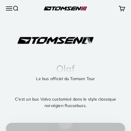
Passer au contenu
Ouvrir la navigation
Ouvrir la recherche
Voir l
TOMSEN Sports AS
Olaf
Le bus officiel du Tomsen Tour
C'est un bus Volvo customisé dans le style classique
norvégien Russebuss.
Lancer la video